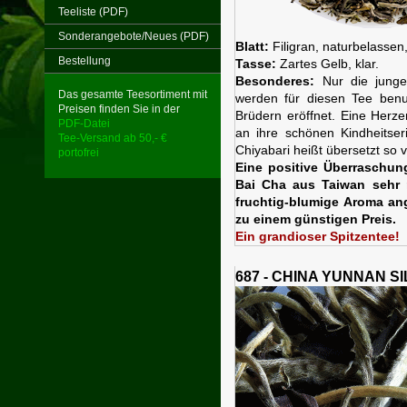
Teeliste (PDF)
Sonderangebote/Neues (PDF)
Blatt:
Filigran, naturbelassen,
Bestellung
Tasse:
Zartes Gelb, klar.
Besonderes:
Nur die jungen
Das gesamte Teesortiment mit
werden für diesen Tee benu
Preisen finden Sie in der
Brüdern eröffnet. Eine Herz
PDF-Datei
an ihre schönen Kindheitse
Tee-Versand ab 50,- €
Chiyabari heißt übersetzt so 
portofrei
Eine positive Überraschun
Bai Cha aus Taiwan sehr 
fruchtig-blumige Aroma ange
zu einem günstigen Preis.
Ein grandioser Spitzentee!
687 - CHINA YUNNAN S