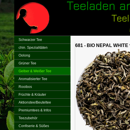
Schwarzer Tee
681 - BIO NEPAL WHITE
chin. Spezialitäten
Oolong
Grüner Tee
Gelber & Weißer Tee
Aromatisierter Tee
Rooibos
Früchte & Kräuter
Aktionstee/Beuteltee
Premiumtees & Infos
Teezubehör
Confiserie & Süßes