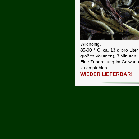
Wildhonig.
85-90 ° C, ca. 13 g pro Liter
großes Volumen), 3 Minuten.
Eine Zubereitung im Gaiwan 
zu empfehlen.
WIEDER LIEFERBAR!
055 - CHINA
BIO
PAI MU
3 weitere Blätter